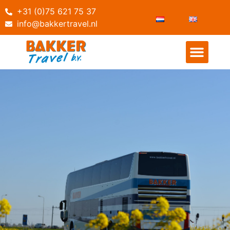
+31 (0)75 621 75 37
info@bakkertravel.nl