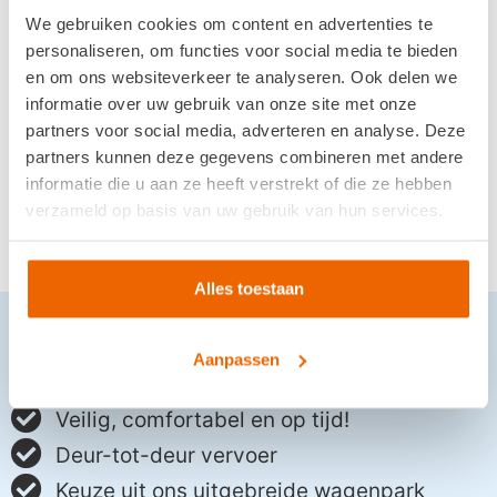
naar het zwembad, de gymzaal of het BSO-
We gebruiken cookies om content en advertenties te
vervoer zijn bij ons mogelijk. Hierbij zetten
personaliseren, om functies voor social media te bieden
wij passend vervoer in zoals: minibus,
en om ons websiteverkeer te analyseren. Ook delen we
informatie over uw gebruik van onze site met onze
touringcarbus of rolstoelbus.
partners voor social media, adverteren en analyse. Deze
partners kunnen deze gegevens combineren met andere
informatie die u aan ze heeft verstrekt of die ze hebben
verzameld op basis van uw gebruik van hun services.
Alles toestaan
Voordelen
schoolvervoer
Aanpassen
Veilig, comfortabel en op tijd!
Deur-tot-deur vervoer
Keuze uit ons uitgebreide wagenpark