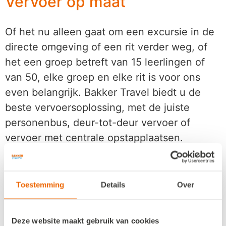
Vervoer op maat
Of het nu alleen gaat om een excursie in de
directe omgeving of een rit verder weg, of
het een groep betreft van 15 leerlingen of
van 50, elke groep en elke rit is voor ons
even belangrijk. Bakker Travel biedt u de
beste vervoersoplossing, met de juiste
personenbus, deur-tot-deur vervoer of
vervoer met centrale opstapplaatsen.
Naar het zwembad, de
gymzaal of BSO
Toestemming
Details
Over
Ook de dagelijkse of wekelijkse schoolrit
Deze website maakt gebruik van cookies