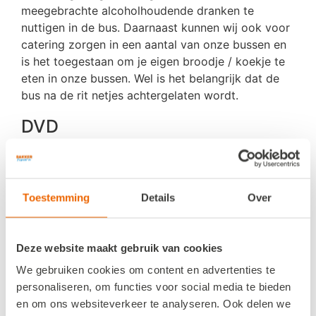
meegebrachte alcoholhoudende dranken te
nuttigen in de bus. Daarnaast kunnen wij ook voor
catering zorgen in een aantal van onze bussen en
is het toegestaan om je eigen broodje / koekje te
eten in onze bussen. Wel is het belangrijk dat de
bus na de rit netjes achtergelaten wordt.
DVD
Alle bussen beschikken over een stereo
geluidsinstallatie, evenals over een dvd systeem.
Gedurende de reis kunnen de chauffeurs voor
Toestemming
Details
Over
gezellige muziek en een leuke film zorgen.
Huisdieren
Deze website maakt gebruik van cookies
We gebruiken cookies om content en advertenties te
Het is niet toegestaan om huisdieren mee te
personaliseren, om functies voor social media te bieden
nemen in de bussen van Bakker Travel.
en om ons websiteverkeer te analyseren. Ook delen we