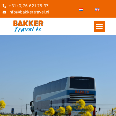
+31 (0)75 621 75 37
info@bakkertravel.nl