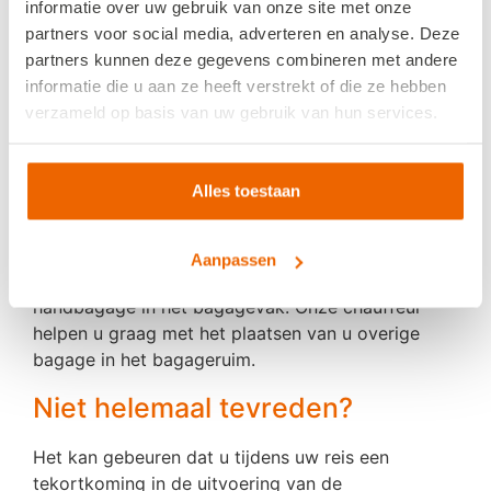
informatie over uw gebruik van onze site met onze
Bagage
partners voor social media, adverteren en analyse. Deze
partners kunnen deze gegevens combineren met andere
Alle bussen hebben een beperkte bagageruimte.
informatie die u aan ze heeft verstrekt of die ze hebben
Zorgt u er altijd voor dat er labels aan uw bagage
verzameld op basis van uw gebruik van hun services.
bevestigd zijn? U blijft te allen tijde zelf
verantwoordelijk voor uw bagage. Als uw bagage
niet is aangekomen of beschadigd is geraakt,
Alles toestaan
maakt u hier dan direct melding van. Kostbare
artikelen en medicijnen dient u als handbagage te
vervoeren in verband met mogelijk verlies of een
Aanpassen
verlate aankomst van uw koffer. Bewaar u
handbagage in het bagagevak. Onze chauffeur
helpen u graag met het plaatsen van u overige
bagage in het bagageruim.
Niet helemaal tevreden?
Het kan gebeuren dat u tijdens uw reis een
tekortkoming in de uitvoering van de