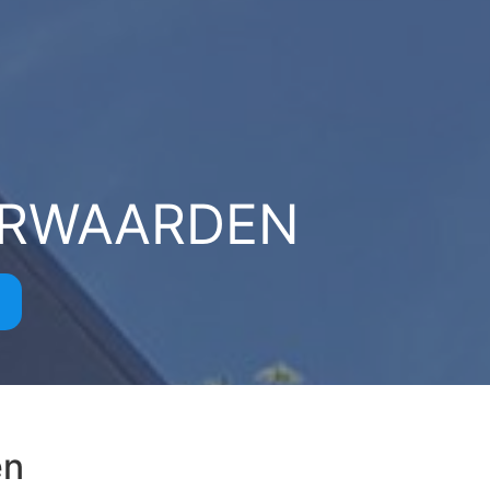
ORWAARDEN
en