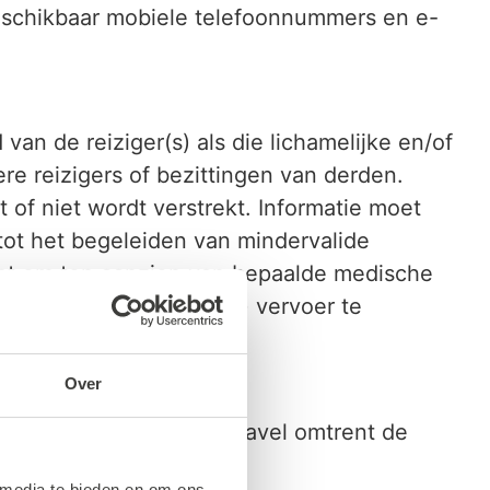
eschikbaar mobiele telefoonnummers en e-
van de reiziger(s) als die lichamelijke en/of
ere reizigers of bezittingen van derden.
t of niet wordt verstrekt. Informatie moet
tot het begeleiden van mindervalide
cht om ten aanzien van bepaalde medische
ger het recht op (verder) vervoer te
Over
 de reis door Bakker Travel omtrent de
 media te bieden en om ons