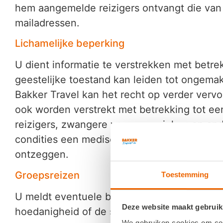
hem aangemelde reizigers ontvangt die van
mailadressen.
Lichamelijke beperking
U dient informatie te verstrekken met betrekk
geestelijke toestand kan leiden tot ongemak,
Bakker Travel kan het recht op verder vervoe
ook worden verstrekt met betrekking tot een
reizigers, zwangere vrouwen, zieken en and
condities een medische verklaring te verlang
ontzeggen.
Groepsreizen
Toestemming
U meldt eventuele bijzonderheden die van b
Deze website maakt gebruik
hoedanigheid of de samenstelling van de d
We gebruiken cookies om cont