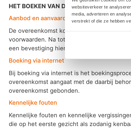
HET BOEKEN VAN DE REIS
websiteverkeer te analyseren
media, adverteren en analys
Aanbod en aanvaarding
verstrekt of die ze hebben v
De overeenkomst komt tot stand door aanvaa
voorwaarden. Na totstandkoming van de over
een bevestiging hiervan.
Boeking via internet
Bij boeking via internet is het boekingspro
overeenkomst aangaat met de daarbij behor
overeenkomst gebonden.
Kennelijke fouten
Kennelijke fouten en kennelijke vergissinge
die op het eerste gezicht als zodanig kenba