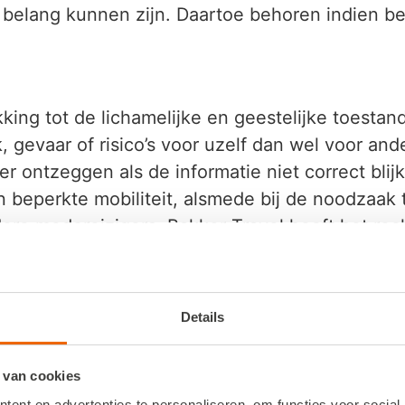
 belang kunnen zijn. Daartoe behoren indien b
ing tot de lichamelijke en geestelijke toestand 
 gevaar of risico’s voor uzelf dan wel voor and
r ontzeggen als de informatie niet correct blijk
 beperkte mobiliteit, alsmede bij de noodzaak 
ere medereizigers. Bakker Travel heeft het re
en en bij ontbreken van die verklaring de reizi
Details
elang kunnen zijn voor de goede uitvoering van
 van cookies
oor hem aangemelde groep reizigers.
ent en advertenties te personaliseren, om functies voor social