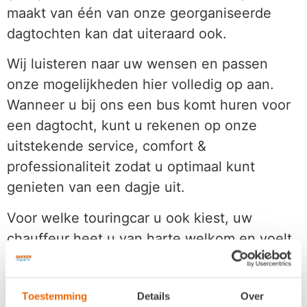
maakt van één van onze georganiseerde
dagtochten kan dat uiteraard ook.
Wij luisteren naar uw wensen en passen
onze mogelijkheden hier volledig op aan.
Wanneer u bij ons een bus komt huren voor
een dagtocht, kunt u rekenen op onze
uitstekende service, comfort &
professionaliteit zodat u optimaal kunt
genieten van een dagje uit.
Voor welke touringcar u ook kiest, uw
chauffeur heet u van harte welkom en voelt
als goede gastheer de sfeer perfect aan.
Daar waar anderen praten van luxe en
Toestemming
Details
Over
extra’s, spreken wij bij Bakker Travel over