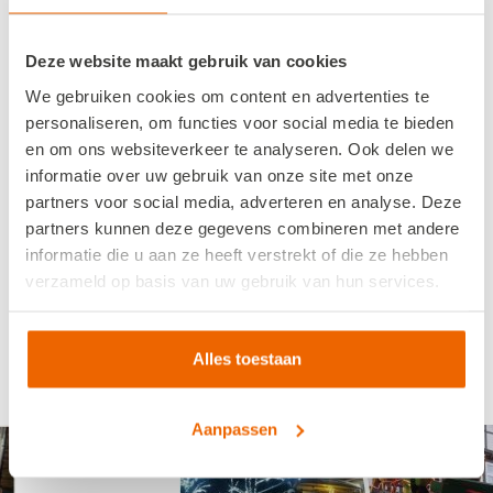
vanzelfsprekend. Zo zijn airconditioning,
dubbele beglazing, royale zitplaatsen etc.
Deze website maakt gebruik van cookies
basiselementen op de touringcars van
We gebruiken cookies om content en advertenties te
Bakker Travel.
personaliseren, om functies voor social media te bieden
en om ons websiteverkeer te analyseren. Ook delen we
informatie over uw gebruik van onze site met onze
partners voor social media, adverteren en analyse. Deze
partners kunnen deze gegevens combineren met andere
informatie die u aan ze heeft verstrekt of die ze hebben
verzameld op basis van uw gebruik van hun services.
Klik hier om naar Hooyberg te gaan
Alles toestaan
Sfeerimpressie
Aanpassen