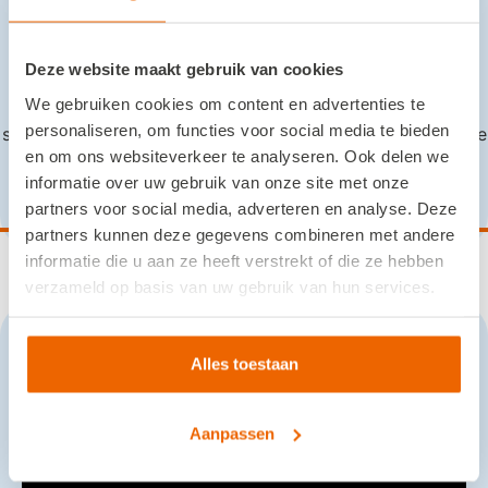
Dagje Holland met Bakker
Travel
Deze website maakt gebruik van cookies
We gebruiken cookies om content en advertenties te
Wist u dat Nederland een uitstekend land is voor een
personaliseren, om functies voor social media te bieden
stedentrip? Met Bakker Travel gaat u in één dag langs vele
en om ons websiteverkeer te analyseren. Ook delen we
mooie bekende plaatsen. Kijkt u met ons mee?
informatie over uw gebruik van onze site met onze
partners voor social media, adverteren en analyse. Deze
partners kunnen deze gegevens combineren met andere
informatie die u aan ze heeft verstrekt of die ze hebben
verzameld op basis van uw gebruik van hun services.
Alles toestaan
Aanpassen