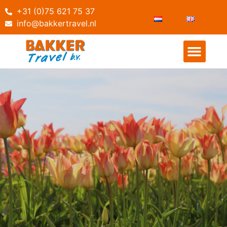
+31 (0)75 621 75 37
info@bakkertravel.nl