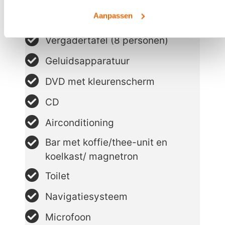
Aanpassen
Comfortabele stoelen
Vergadertafel (8 personen)
Geluidsapparatuur
DVD met kleurenscherm
CD
Airconditioning
Bar met koffie/thee-unit en
koelkast/ magnetron
Toilet
Navigatiesysteem
Microfoon